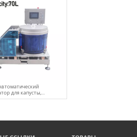
 Автоматический
тор для капусты,
ля, моркови, сушилки для
живания фруктов и
й