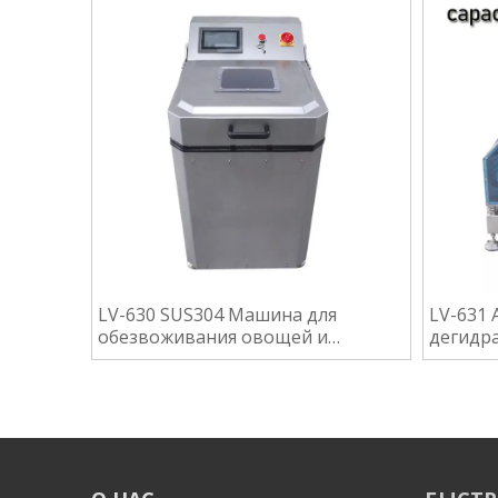
LV-630 SUS304 Машина для
LV-631
обезвоживания овощей и
дегидра
фруктов из нержавеющей стали
картофе
обезво
овоще