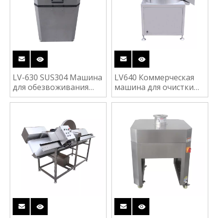
LV-630 SUS304 Машина
LV640 Коммерческая
для обезвоживания
машина для очистки
овощей и фруктов из
картофеля Таро,
нержавеющей стали
сладкого картофеля,
маниоки, Овощечистка