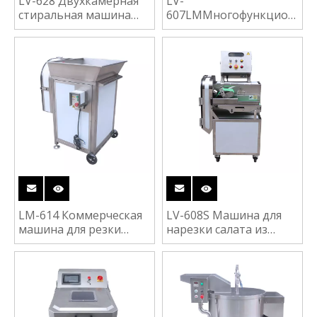
LV-628 Двухкамерная
LV-
стиральная машина
607LMМногофункциональ
для непрерывной
ременная съемная
мойки овощей,
овощерезка для
фруктов, мяса,
капусты, картофеля,
морепродуктов,
салата, апельсина,
стиральная машина
фруктов, овощей,
для очистки
резки
LM-614 Коммерческая
LV-608S Машина для
машина для резки
нарезки салата из
картофеля Таро,
капусты, шалота,
моркови, полосок,
огурца, салата,
ломтиков, овощей,
овощерезки
фруктов, резки