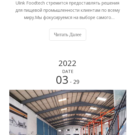
Ulink Foodtech стремится предоставлять решения
для пищевой промышленности клиентам по всему
миру.Мы фокусируемся на выборе самого
высококачественного китайского пищевого
оборудования по супер разумным ценам,
Читать Далее
построении репутации бренда на основе
производительности оборудования,
профессионального и своевременного
2022
машиностроения.
DATE
03
- 29